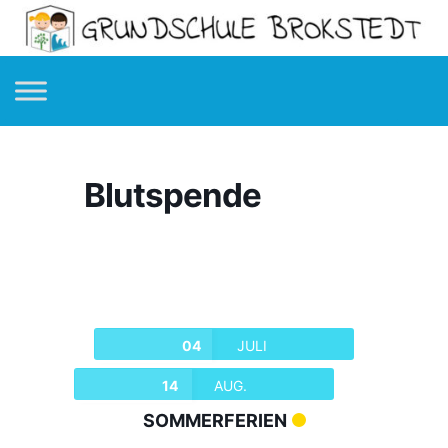
Blutspende
04
JULI
14
AUG.
SOMMERFERIEN