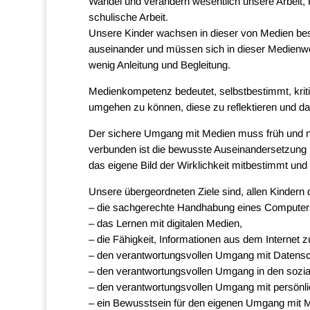
Wandel und verändern wesentlich unsere Arbeit, 
schulische Arbeit.
Unsere Kinder wachsen in dieser von Medien best
auseinander und müssen sich in dieser Medienwelt
wenig Anleitung und Begleitung.
Medienkompetenz bedeutet, selbstbestimmt, kriti
umgehen zu können, diese zu reflektieren und d
Der sichere Umgang mit Medien muss früh und na
verbunden ist die bewusste Auseinandersetzung m
das eigene Bild der Wirklichkeit mitbestimmt und 
Unsere übergeordneten Ziele sind, allen Kindern
– die sachgerechte Handhabung eines Computers
– das Lernen mit digitalen Medien,
– die Fähigkeit, Informationen aus dem Internet z
– den verantwortungsvollen Umgang mit Datensc
– den verantwortungsvollen Umgang in den sozi
– den verantwortungsvollen Umgang mit persönl
– ein Bewusstsein für den eigenen Umgang mit M