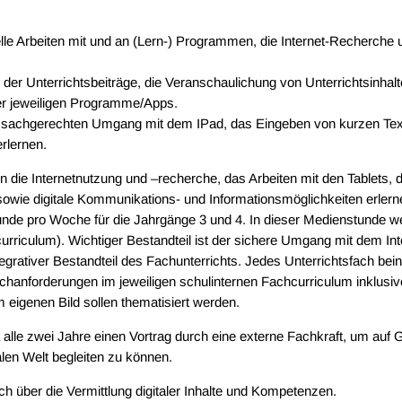
le Arbeiten mit und an (Lern-) Programmen, die Internet-Recherche un
 der Unterrichtsbeiträge, die Veranschaulichung von Unterrichtsinhalt
er jeweiligen Programme/Apps.
n sachgerechten Umgang mit dem IPad, das Eingeben von kurzen Text
rlernen.
n die Internetnutzung und –recherche, das Arbeiten mit den Tablets, d
owie digitale Kommunikations- und Informationsmöglichkeiten erlerne
unde pro Woche für die Jahrgänge 3 und 4. In dieser Medienstunde we
curriculum). Wichtiger Bestandteil ist der sichere Umgang mit dem In
tegrativer Bestandteil des Fachunterrichts. Jedes Unterrichtsfach bein
hanforderungen im jeweiligen schulinternen Fachcurriculum inklusi
igenen Bild sollen thematisiert werden.
 alle zwei Jahre einen Vortrag durch eine externe Fachkraft, um auf G
alen Welt begleiten zu können.
ch über die Vermittlung digitaler Inhalte und Kompetenzen.