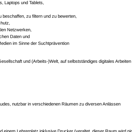
, Laptops und Tablets,
u beschaffen, zu filtern und zu bewerten,
hutz,
alen Netzwerken,
ichen Daten und
edien im Sinne der Suchtprävention
 Gesellschaft und (Arbeits-)Welt, auf selbstständiges digitales Arbei
bäudes, nutzbar in verschiedenen Räumen zu diversen Anlässen
 einem Lehrerplatz inklusive Drucker (veraltet, dieser Raum wird ni