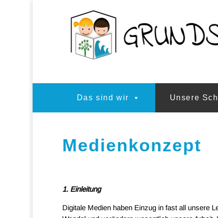
Das sind wir
Unsere Sch
Medienkonzept
1. Einleitung
Digitale Medien haben Einzug in fast all unsere 