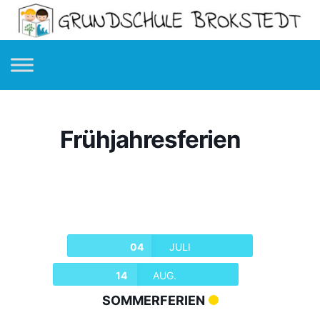
Frühjahresferien
04
JULI
14
AUG.
SOMMERFERIEN