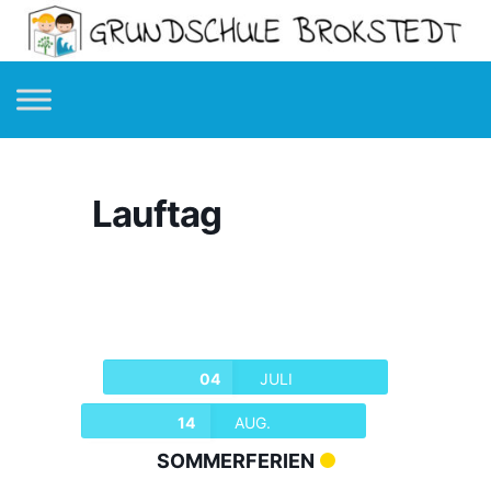
Lauftag
04
JULI
14
AUG.
SOMMERFERIEN