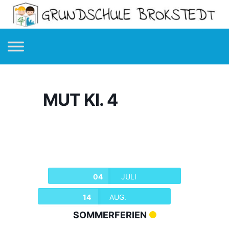
MUT Kl. 4
04
JULI
14
AUG.
SOMMERFERIEN