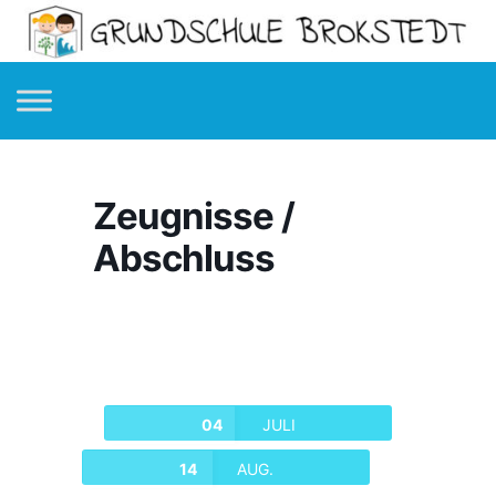
Zeugnisse /
Abschluss
04
JULI
14
AUG.